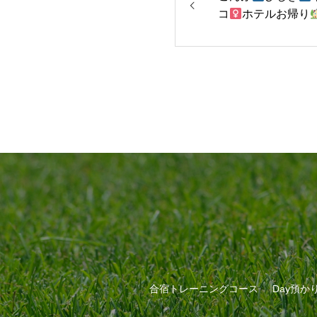
コ
ホテルお帰り
合宿トレーニングコース
Day預か