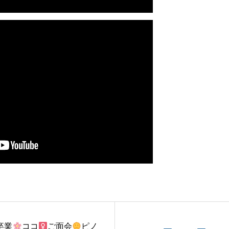
卒業
ココ
ご面会
ピノ