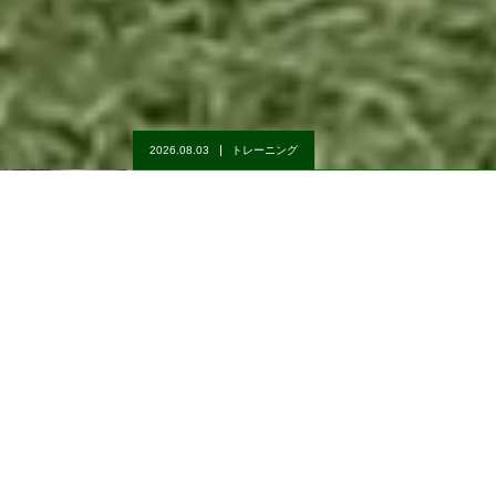
2026.08.02
トレーニング
ぽん
ご面会
ココ
合同トレーニング
マナ
電話
メール
モカ
ホテルお帰り
『初回カウンセリング無料♪』
トレーニング適齢期は、生後４～6カ月齢からですが成犬を過ぎ
ても、まだまだ遅くはありません！
しつけ本やインターネットの情報でしつけを試してみたものの上