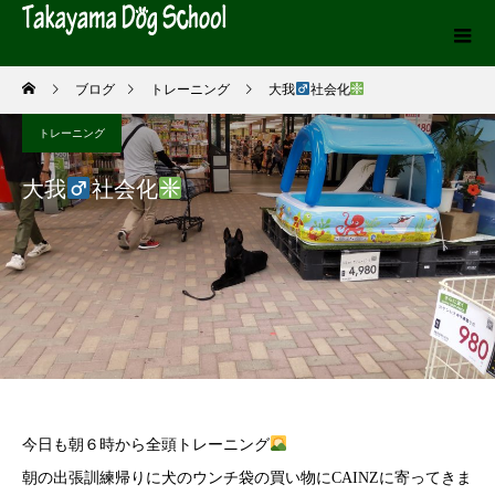
ブログ
トレーニング
大我
社会化
トレーニング
大我
社会化
今日も朝６時から全頭トレーニング
朝の出張訓練帰りに犬のウンチ袋の買い物にCAINZに寄ってきま