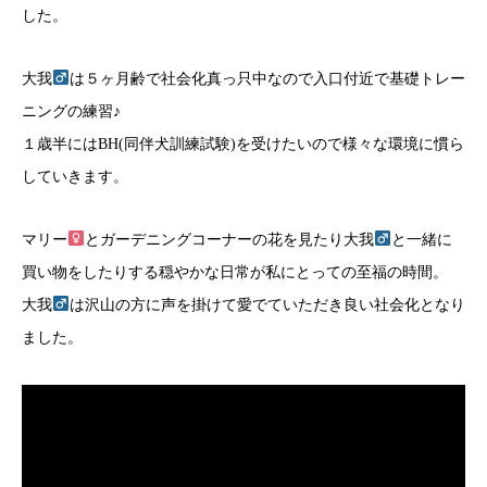
した。
大我
は５ヶ月齢で社会化真っ只中なので入口付近で基礎トレー
ニングの練習♪
１歳半にはBH(同伴犬訓練試験)を受けたいので様々な環境に慣ら
していきます。
マリー
とガーデニングコーナーの花を見たり大我
と一緒に
買い物をしたりする穏やかな日常が私にとっての至福の時間。
大我
は沢山の方に声を掛けて愛でていただき良い社会化となり
ました。