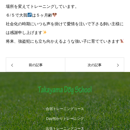
場所を変えてトレーニングしています。
６/５で大我
は５ヶ月齢
社会化の時期にいつも声を掛けて愛情を注いで下さる飼い主様に
は感謝申し上げます
将来、強盗犯にも立ち向かえるような強い子に育てていきます
前の記事
次の記事
合宿トレーニングコース
Day預かりトレーニング
出張トレーニングコース